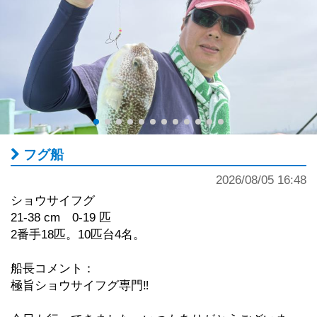
フグ船
2026/08/05 16:48
ショウサイフグ
21-38 cm 0-19 匹
2番手18匹。10匹台4名。
船長コメント：
極旨ショウサイフグ専門‼︎