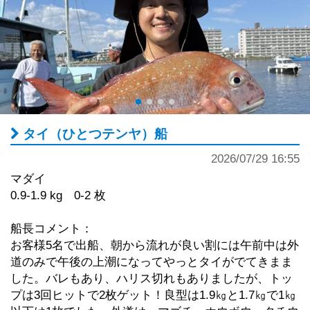
タイ（ひとつテンヤ）船
2026/07/29 16:55
マダイ
0.9-1.9 kg 0-2 枚
船長コメント：
お客様5名で出船、朝から流れが良い割には午前中は外
道のみで午後の上潮になってやっとタイがでてきまま
した。バレもあり、ハリス切れもありましたが、トッ
プは3回ヒットで2枚ゲット！良型は1.9㎏と1.7㎏で1㎏