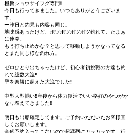
極旨ショウサイフグ専門‼︎
今日も行ってきました。いつもありがとうございま
す。
一昨日と釣果も内容も同じ。
地味感あったけど、ポツポツポツポツ釣れて、たまぁ
に連発。
もう打ち止めかな？と思って移動しようかなってなる
とまた同じ様な釣れ方。
ゼロひとり出ちゃったけど、初心者初挑戦の方達も釣
れて総数大漁‼︎
壁を楽勝に超えた大漁でした‼︎
中型大型揃い‼︎産後から体力復活でいい格好のやつがか
なり増えてきました‼︎
明日も出船確定してます。ご予約いただいたお客様宜
しくお願いします。
全然予約入ってこないので超猛烈にガラガラです。行