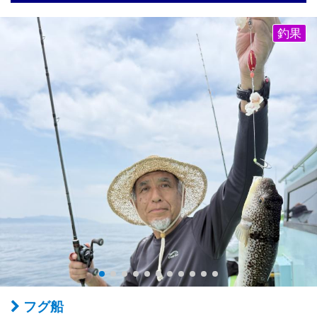
釣果
フグ船